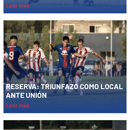
leer más
RESERVA: TRIUNFAZO COMO LOCAL
ANTE UNIÓN
leer más