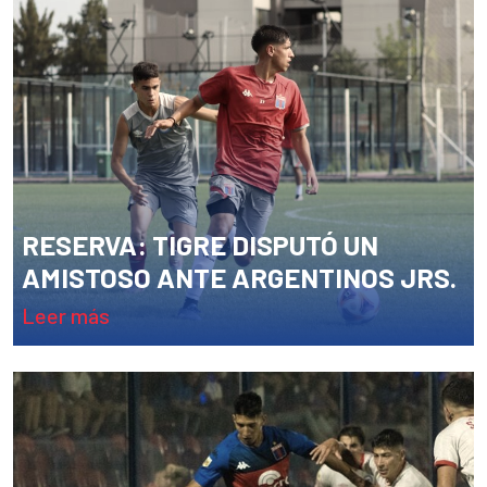
RESERVA: TIGRE DISPUTÓ UN
AMISTOSO ANTE ARGENTINOS JRS.
leer más