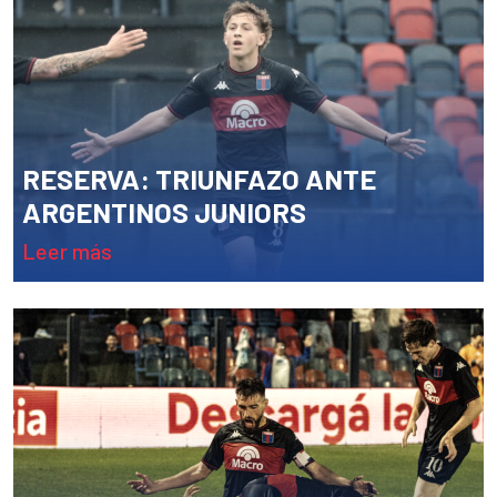
RESERVA: TRIUNFAZO ANTE
ARGENTINOS JUNIORS
leer más