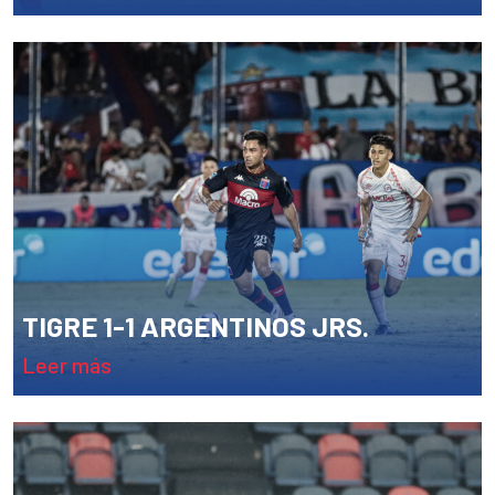
TIGRE 1-1 ARGENTINOS JRS.
leer más