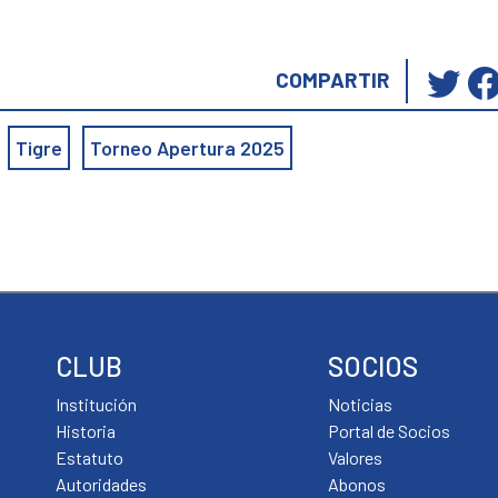
Ha
COMPARTIR
cli
pa
Tigre
Torneo Apertura 2025
co
en
Tw
(S
ab
en
un
ve
CLUB
SOCIOS
nu
Institución
Noticias
Historia
Portal de Socios
Estatuto
Valores
Autoridades
Abonos