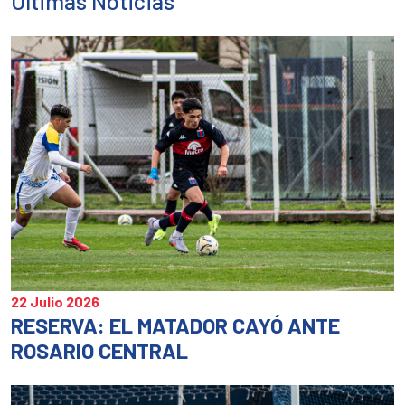
Últimas Noticias
en
en
en
una
una
un
ventana
ventan
ve
nueva)
nueva)
nu
22 Julio 2026
RESERVA: EL MATADOR CAYÓ ANTE
ROSARIO CENTRAL