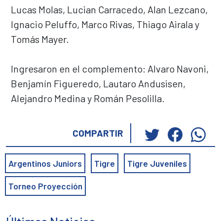
Lucas Molas, Lucian Carracedo, Alan Lezcano,
Ignacio Peluffo, Marco Rivas, Thiago Airala y
Tomás Mayer.
Ingresaron en el complemento: Alvaro Navoni,
Benjamín Figueredo, Lautaro Andusisen,
Alejandro Medina y Román Pesolilla.
Haz
Haz
Ha
COMPARTIR
clic
clic
cli
para
para
pa
Argentinos Juniors
Tigre
Tigre Juveniles
compartir
compar
co
en
en
en
Torneo Proyección
Twitter
Faceb
Wh
(Se
(Se
(S
abre
abre
ab