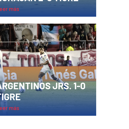
leer más
ARGENTINOS JRS. 1-0
TIGRE
leer más