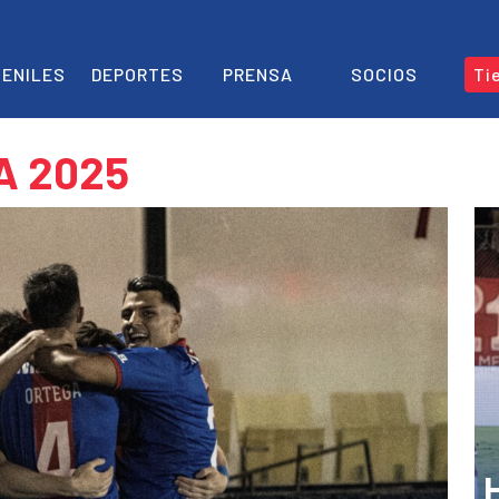
ENILES
DEPORTES
PRENSA
SOCIOS
Ti
A 2025