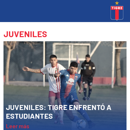
JUVENILES
JUVENILES: TIGRE ENFRENTÓ A
ESTUDIANTES
leer más