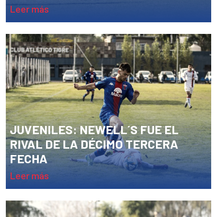
leer más
JUVENILES: NEWELL´S FUE EL
RIVAL DE LA DÉCIMO TERCERA
FECHA
leer más