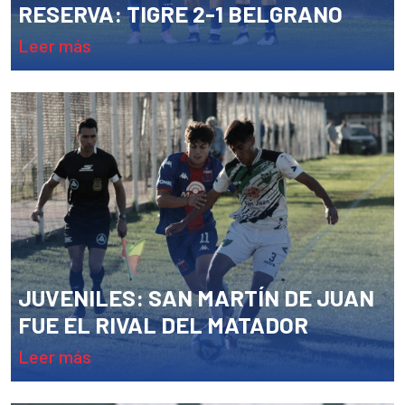
RESERVA: TIGRE 2-1 BELGRANO
leer más
JUVENILES: SAN MARTÍN DE JUAN
FUE EL RIVAL DEL MATADOR
leer más