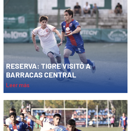
RESERVA: TIGRE VISITÓ A
BARRACAS CENTRAL
leer más