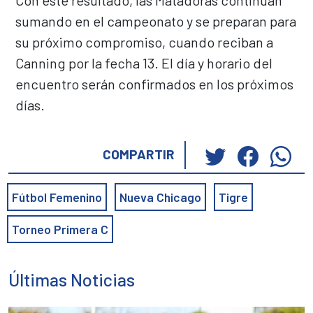
Con este resultado, las Matadoras continúan
sumando en el campeonato y se preparan para
su próximo compromiso, cuando reciban a
Canning por la fecha 13. El día y horario del
encuentro serán confirmados en los próximos
días.
Haz
Haz
Ha
COMPARTIR
clic
clic
cli
para
para
pa
Fútbol Femenino
Nueva Chicago
Tigre
compartir
compar
co
en
en
en
Torneo Primera C
Twitter
Faceb
Wh
(Se
(Se
(S
abre
abre
ab
Últimas Noticias
en
en
en
una
una
un