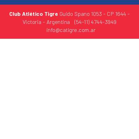
Club Atlético Tigre
Guido Spano 1053
- CP 1644 -
Victoria - Argentina
(54-11) 4744-3949
info@catigre.com.ar