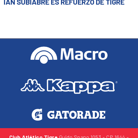
IAN SUBIABRE ES REFUERZO DE TIGRE
Club Atlético Tigre
Guido Spano 1053
- CP 1644 -