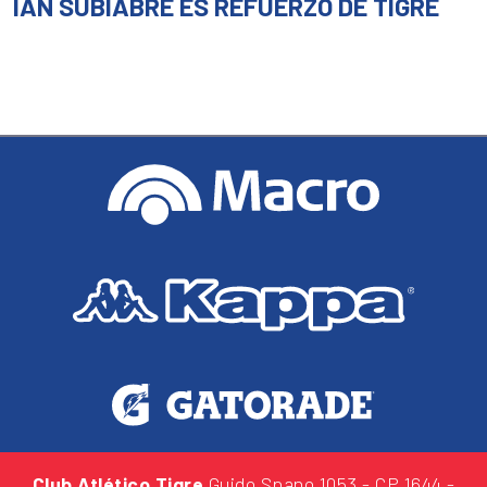
IAN SUBIABRE ES REFUERZO DE TIGRE
Club Atlético Tigre
Guido Spano 1053
- CP 1644 -