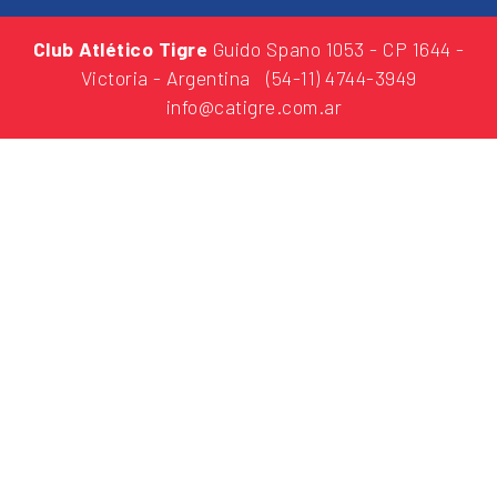
Club Atlético Tigre
Guido Spano 1053
- CP 1644 -
Victoria - Argentina
(54-11) 4744-3949
info@catigre.com.ar