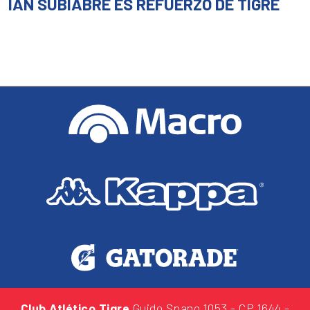
IAN SUBIABRE ES REFUERZO DE TIGRE
Club Atlético Tigre
Guido Spano 1053
- CP 1644 -