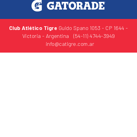
Club Atlético Tigre
Guido Spano 1053
- CP 1644 -
Victoria - Argentina
(54-11) 4744-3949
info@catigre.com.ar