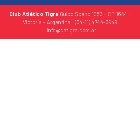
Club Atlético Tigre
Guido Spano 1053
- CP 1644 -
Victoria - Argentina
(54-11) 4744-3949
info@catigre.com.ar