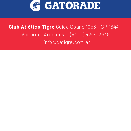
Club Atlético Tigre
Guido Spano 1053
- CP 1644 -
Victoria - Argentina
(54-11) 4744-3949
info@catigre.com.ar