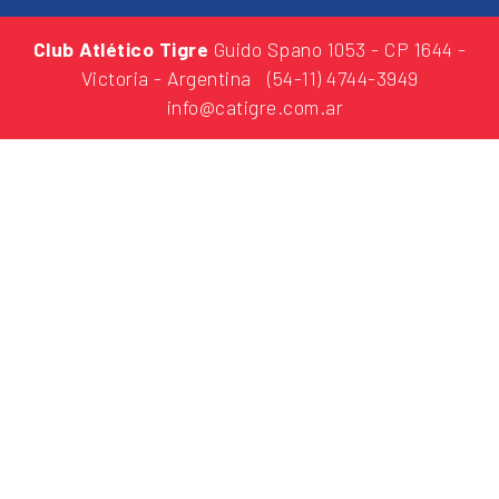
Club Atlético Tigre
Guido Spano 1053
- CP 1644 -
Victoria - Argentina
(54-11) 4744-3949
info@catigre.com.ar