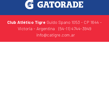
Club Atlético Tigre
Guido Spano 1053
- CP 1644 -
Victoria - Argentina
(54-11) 4744-3949
info@catigre.com.ar