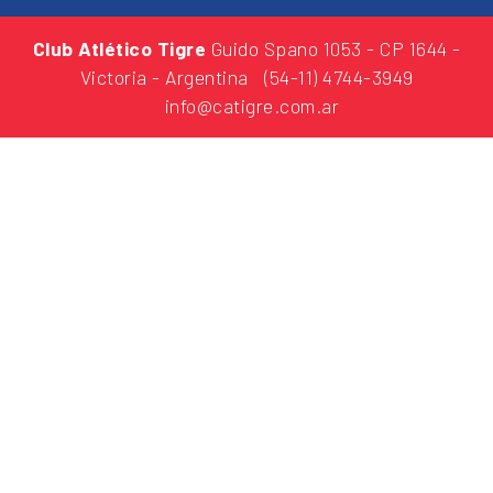
Club Atlético Tigre
Guido Spano 1053
- CP 1644 -
Victoria - Argentina
(54-11) 4744-3949
info@catigre.com.ar