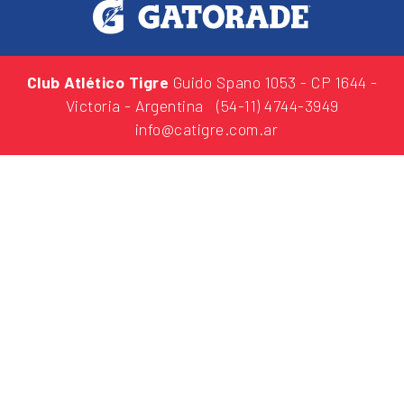
Club Atlético Tigre
Guido Spano 1053
- CP 1644 -
Victoria - Argentina
(54-11) 4744-3949
info@catigre.com.ar