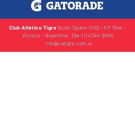
Club Atlético Tigre
Guido Spano 1053
- CP 1644 -
Victoria - Argentina
(54-11) 4744-3949
info@catigre.com.ar