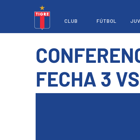
CLUB
FÚTBOL
JUV
CONFERENC
FECHA 3 V