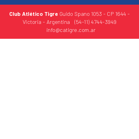
Club Atlético Tigre
Guido Spano 1053
- CP 1644 -
Victoria - Argentina
(54-11) 4744-3949
info@catigre.com.ar