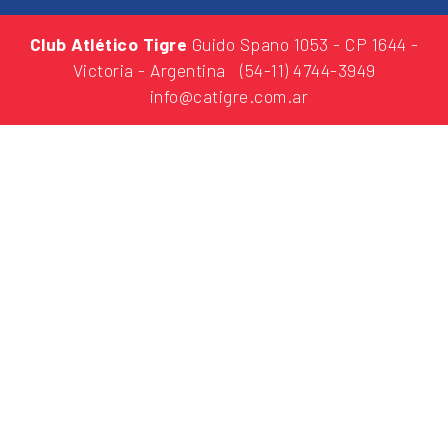
Club Atlético Tigre
Guido Spano 1053
- CP 1644 -
Victoria - Argentina
(54-11) 4744-3949
info@catigre.com.ar