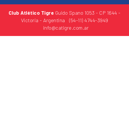
Club Atlético Tigre
Guido Spano 1053
- CP 1644 -
Victoria - Argentina
(54-11) 4744-3949
info@catigre.com.ar