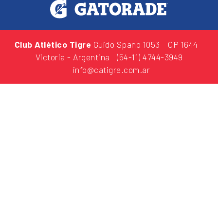
Club Atlético Tigre
Guido Spano 1053
- CP 1644 -
Victoria - Argentina
(54-11) 4744-3949
info@catigre.com.ar