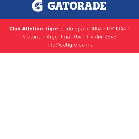
Club Atlético Tigre
Guido Spano 1053
- CP 1644 -
Victoria - Argentina
(54-11) 4744-3949
info@catigre.com.ar