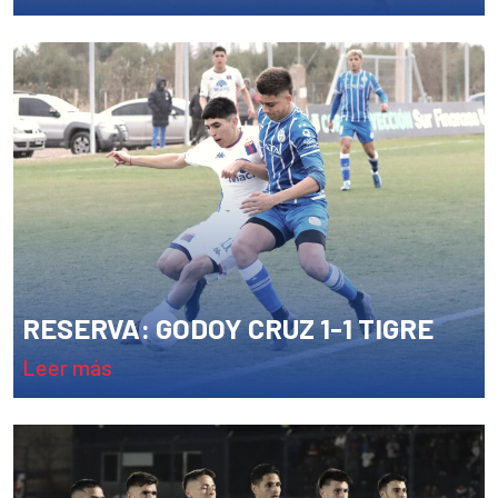
RESERVA: GODOY CRUZ 1-1 TIGRE
leer más