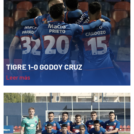
TIGRE 1-0 GODOY CRUZ
leer más