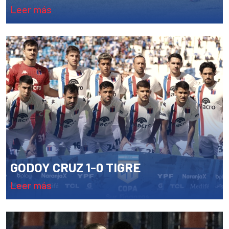
leer más
GODOY CRUZ 1-0 TIGRE
leer más