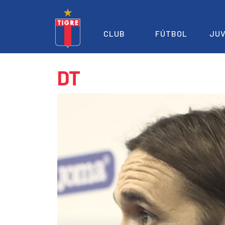
CLUB
FÚTBOL
JUV
DT