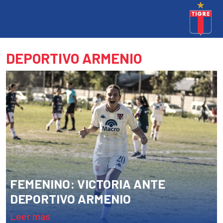
DEPORTIVO ARMENIO
FEMENINO: VICTORIA ANTE
DEPORTIVO ARMENIO
leer más