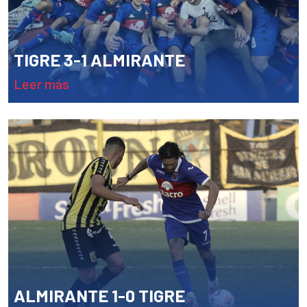
TIGRE 3-1 ALMIRANTE
leer más
ALMIRANTE 1-0 TIGRE