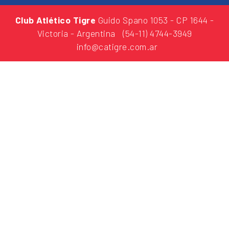
Club Atlético Tigre
Guido Spano 1053
- CP 1644 -
Victoria - Argentina
(54-11) 4744-3949
info@catigre.com.ar