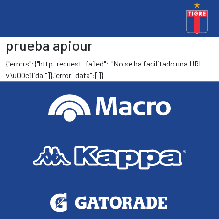
prueba apiour
{"errors":{"http_request_failed":["No se ha facilitado una URL
v\u00e1lida."]},"error_data":[]}