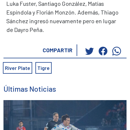
Luka Fuster, Santiago González, Matías
Espíndola y Florián Monzón. Además, Thiago
Sánchez ingresó nuevamente pero en lugar
de Dayro Peña.
Haz
Haz
Ha
COMPARTIR
clic
clic
cli
para
para
pa
River Plate
Tigre
compartir
compar
co
en
en
en
Twitter
Faceb
Wh
Últimas Noticias
(Se
(Se
(S
abre
abre
ab
en
en
en
una
una
un
ventana
ventan
ve
nueva)
nueva)
nu