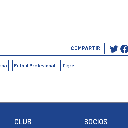
Ha
COMPARTIR
cli
pa
ana
Futbol Profesional
Tigre
co
en
Tw
(S
ab
en
un
ve
CLUB
SOCIOS
nu