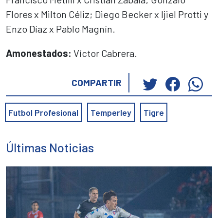
Flores x Milton Céliz; Diego Becker x Ijiel Protti y
Enzo Díaz x Pablo Magnín.
Amonestados:
Víctor Cabrera.
Haz
Haz
Ha
COMPARTIR
clic
clic
cli
para
para
pa
Futbol Profesional
Temperley
Tigre
compartir
compar
co
en
en
en
Twitter
Faceb
Wh
Últimas Noticias
(Se
(Se
(S
abre
abre
ab
en
en
en
una
una
un
ventana
ventan
ve
nueva)
nueva)
nu