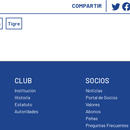
Ha
COMPARTIR
cli
pa
a
Tigre
co
en
Tw
(S
ab
en
un
ve
CLUB
SOCIOS
nu
Institución
Noticias
Historia
Portal de Socios
Estatuto
Valores
Autoridades
Abonos
Peñas
Preguntas Frecuentes