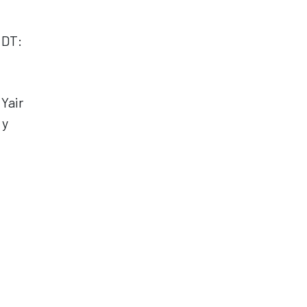
 DT:
Yair
 y