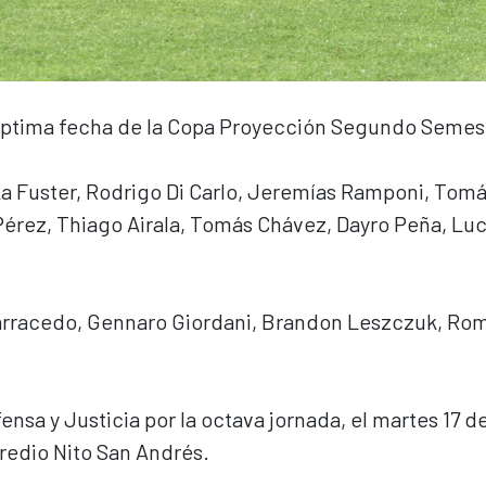
 séptima fecha de la Copa Proyección Segundo Semes
uka Fuster, Rodrigo Di Carlo, Jeremías Ramponi, Tom
érez, Thiago Airala, Tomás Chávez, Dayro Peña, Lu
Carracedo, Gennaro Giordani, Brandon Leszczuk, Ro
sa y Justicia por la octava jornada, el martes 17 d
Predio Nito San Andrés.