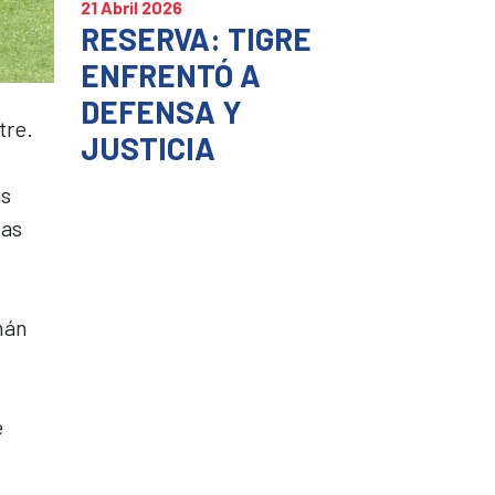
21 Abril 2026
RESERVA: TIGRE
ENFRENTÓ A
DEFENSA Y
tre.
JUSTICIA
ás
cas
mán
e