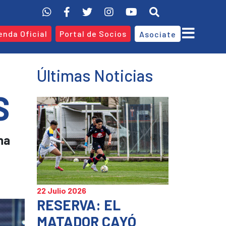
enda Oficial
Portal de Socios
Asociate
Últimas Noticias
S
na
22 Julio 2026
RESERVA: EL
MATADOR CAYÓ