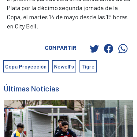
Plata por la décimo segunda jornada de la
Copa, el martes 14 de mayo desde las 15 horas
en City Bell.
Haz
Haz
Ha
COMPARTIR
clic
clic
cli
para
para
pa
Copa Proyección
Newell´s
Tigre
compartir
compar
co
en
en
en
Twitter
Faceb
Wh
Últimas Noticias
(Se
(Se
(S
abre
abre
ab
en
en
en
una
una
un
ventana
ventan
ve
nueva)
nueva)
nu