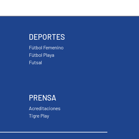
e
(Se
(Se
re
abre
abre
en
en
a
una
una
ntana
ventana
ventana
DEPORTES
eva)
nueva)
nueva)
Fútbol Femenino
Fútbol Playa
Futsal
PRENSA
Acreditaciones
Tigre Play