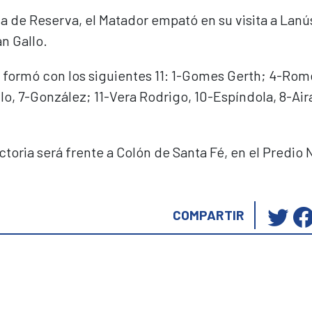
ga de Reserva, el Matador empató en su visita a Lanú
án Gallo.
o formó con los siguientes 11: 1-Gomes Gerth; 4-Rom
llo, 7-González; 11-Vera Rodrigo, 10-Espíndola, 8-Aira
toria será frente a Colón de Santa Fé, en el Predio 
Ha
COMPARTIR
cli
pa
co
en
Tw