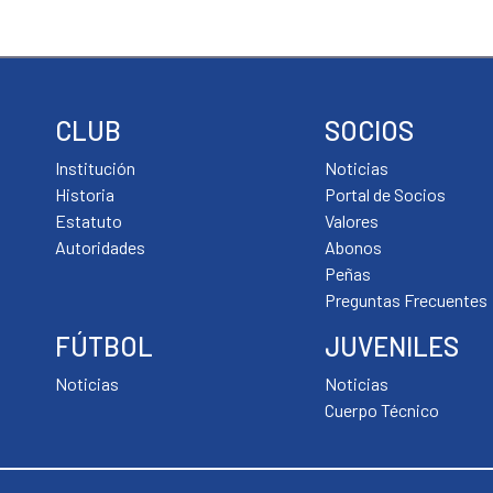
(S
ab
en
un
ve
CLUB
SOCIOS
nu
Institución
Noticias
Historia
Portal de Socios
Estatuto
Valores
Autoridades
Abonos
Peñas
Preguntas Frecuentes
FÚTBOL
JUVENILES
Noticias
Noticias
Cuerpo Técnico