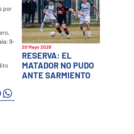
s por
ero,
la; 9-
20 Mayo 2026
RESERVA: EL
MATADOR NO PUDO
Nito
ANTE SARMIENTO
z
Haz
Haz
c
clic
clic
ra
para
para
mpartir
compartir
compartir
en
en
itter
Facebook
WhatsApp