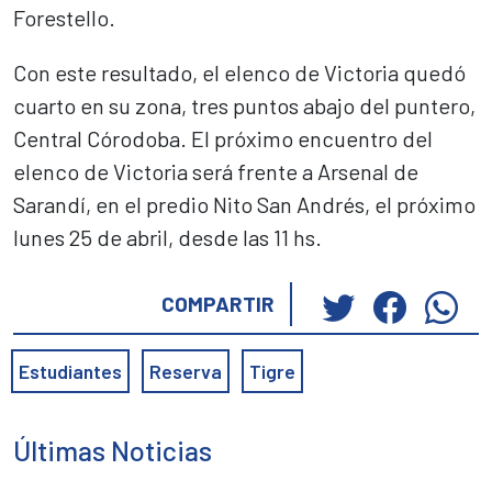
Forestello.
Con este resultado, el elenco de Victoria quedó
cuarto en su zona, tres puntos abajo del puntero,
Central Córodoba. El próximo encuentro del
elenco de Victoria será frente a Arsenal de
Sarandí, en el predio Nito San Andrés, el próximo
lunes 25 de abril, desde las 11 hs.
Haz
Haz
Ha
COMPARTIR
clic
clic
cli
para
para
pa
Estudiantes
Reserva
Tigre
compartir
compar
co
en
en
en
Twitter
Faceb
Wh
Últimas Noticias
(Se
(Se
(S
abre
abre
ab