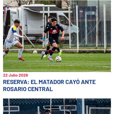
en
en
en
una
una
un
ventana
ventan
ve
nueva)
nueva)
nu
22 Julio 2026
RESERVA: EL MATADOR CAYÓ ANTE
ROSARIO CENTRAL