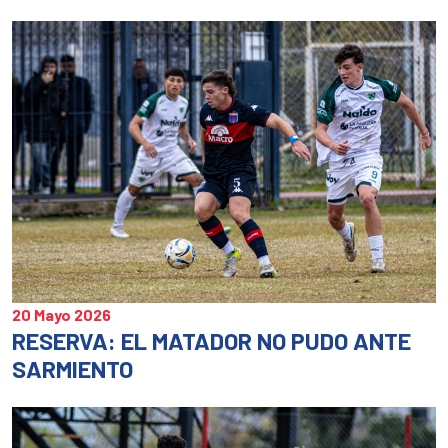
abre
abre
ab
en
en
en
una
una
un
ventana
ventan
ve
nueva)
nueva)
nu
20 Mayo 2026
RESERVA: EL MATADOR NO PUDO ANTE
SARMIENTO