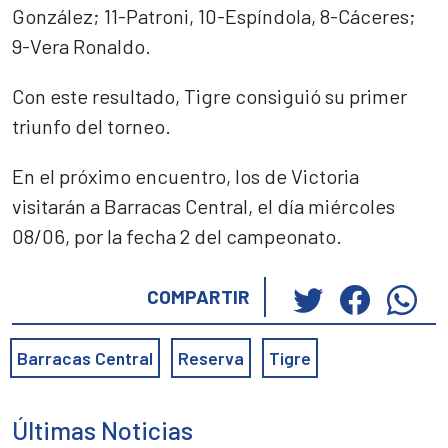
González; 11-Patroni, 10-Espíndola, 8-Cáceres;
9-Vera Ronaldo.
Con este resultado, Tigre consiguió su primer
triunfo del torneo.
En el próximo encuentro, los de Victoria
visitarán a Barracas Central, el día miércoles
08/06, por la fecha 2 del campeonato.
Haz
Haz
Ha
COMPARTIR
clic
clic
cli
para
para
pa
Barracas Central
Reserva
Tigre
compartir
compar
co
en
en
en
Twitter
Faceb
Wh
Últimas Noticias
(Se
(Se
(S