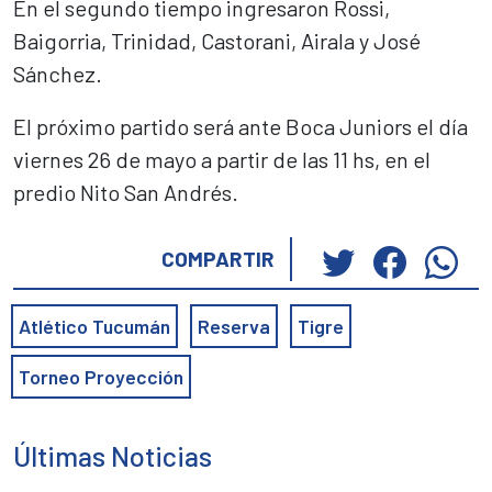
En el segundo tiempo ingresaron Rossi,
Baigorria, Trinidad, Castorani, Airala y José
Sánchez.
El próximo partido será ante Boca Juniors el día
viernes 26 de mayo a partir de las 11 hs, en el
predio Nito San Andrés.
Haz
Haz
Ha
COMPARTIR
clic
clic
cli
para
para
pa
Atlético Tucumán
Reserva
Tigre
compartir
compar
co
en
en
en
Torneo Proyección
Twitter
Faceb
Wh
(Se
(Se
(S
abre
abre
ab
Últimas Noticias
en
en
en