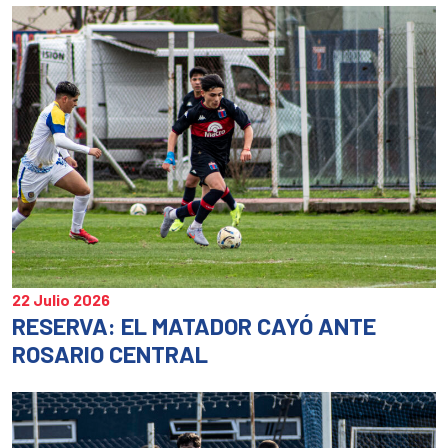
una
una
un
ventana
ventan
ve
nueva)
nueva)
nu
22 Julio 2026
RESERVA: EL MATADOR CAYÓ ANTE
ROSARIO CENTRAL