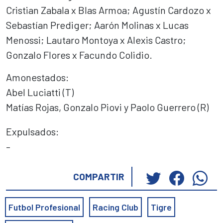
Cristian Zabala x Blas Armoa; Agustín Cardozo x
Sebastían Prediger; Aarón Molinas x Lucas
Menossi; Lautaro Montoya x Alexis Castro;
Gonzalo Flores x Facundo Colidio.
Amonestados:
Abel Luciatti (T)
Matías Rojas, Gonzalo Piovi y Paolo Guerrero (R)
Expulsados:
–
Haz
Haz
Ha
COMPARTIR
clic
clic
cli
para
para
pa
Futbol Profesional
Racing Club
Tigre
compartir
compar
co
en
en
en