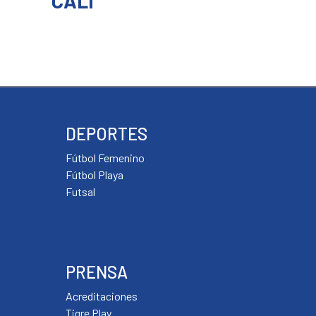
CALI
a
una
una
ntana
ventana
ventana
eva)
nueva)
nueva)
DEPORTES
Fútbol Femenino
Fútbol Playa
Futsal
PRENSA
Acreditaciones
Tigre Play