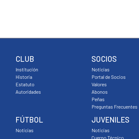
un
ve
nu
CLUB
SOCIOS
Institución
Noticias
Historia
Portal de Socios
Estatuto
Valores
Autoridades
Abonos
Peñas
Preguntas Frecuentes
FÚTBOL
JUVENILES
Noticias
Noticias
Cuerpo Técnico