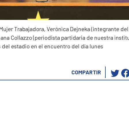
 Mujer Trabajadora, Verónica Dejneka (integrante del
na Collazzo (periodista partidaria de nuestra instit
 del estadio en el encuentro del día lunes
Ha
COMPARTIR
cli
pa
co
en
Tw
(S
ab
en