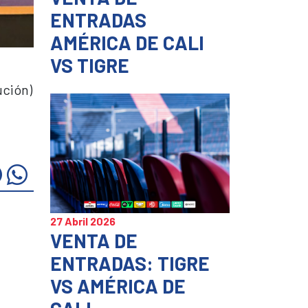
ENTRADAS
AMÉRICA DE CALI
VS TIGRE
ución)
z
Haz
Haz
c
clic
clic
ra
para
para
mpartir
compartir
compartir
27 Abril 2026
en
en
VENTA DE
itter
Facebook
WhatsApp
ENTRADAS: TIGRE
e
(Se
(Se
VS AMÉRICA DE
re
abre
abre
en
en