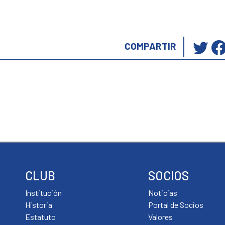
Ha
COMPARTIR
cli
pa
co
en
Tw
(S
ab
en
un
ve
CLUB
SOCIOS
nu
Institución
Noticias
Historia
Portal de Socios
Estatuto
Valores