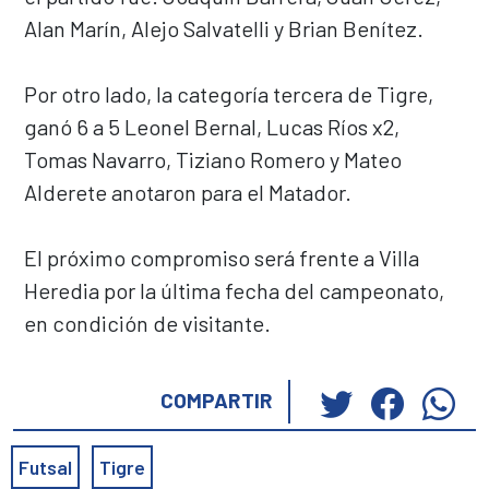
Alan Marín, Alejo Salvatelli y Brian Benítez.
Por otro lado, la categoría tercera de Tigre,
ganó 6 a 5 Leonel Bernal, Lucas Ríos x2,
Tomas Navarro, Tiziano Romero y Mateo
Alderete anotaron para el Matador.
El próximo compromiso será frente a Villa
Heredia por la última fecha del campeonato,
en condición de visitante.
Haz
Haz
Ha
COMPARTIR
clic
clic
cli
para
para
pa
Futsal
Tigre
compartir
compar
co