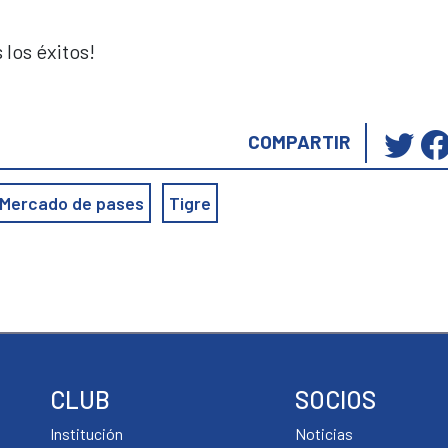
los éxitos!
Ha
COMPARTIR
cli
pa
Mercado de pases
Tigre
co
en
Tw
(S
ab
en
un
ve
CLUB
SOCIOS
nu
Institución
Noticias