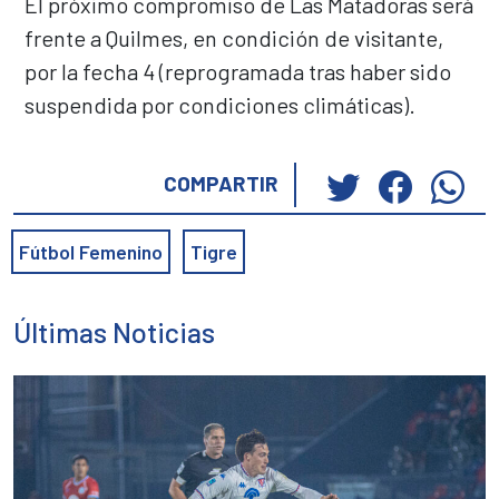
El próximo compromiso de Las Matadoras será
frente a Quilmes, en condición de visitante,
por la fecha 4 (reprogramada tras haber sido
suspendida por condiciones climáticas).
Haz
Haz
Ha
COMPARTIR
clic
clic
cli
para
para
pa
Fútbol Femenino
Tigre
compartir
compar
co
en
en
en
Twitter
Faceb
Wh
Últimas Noticias
(Se
(Se
(S
abre
abre
ab
en
en
en
una
una
un
ventana
ventan
ve
nueva)
nueva)
nu