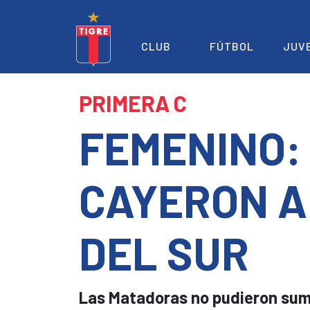
CLUB
FÚTBOL
JUV
PRIMERA C
FEMENINO:
CAYERON A
DEL SUR
Las Matadoras no pudieron suma