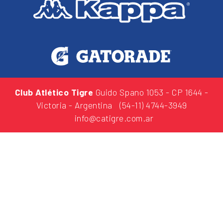
Club Atlético Tigre
Guido Spano 1053
- CP 1644 -
Victoria - Argentina
(54-11) 4744-3949
info@catigre.com.ar