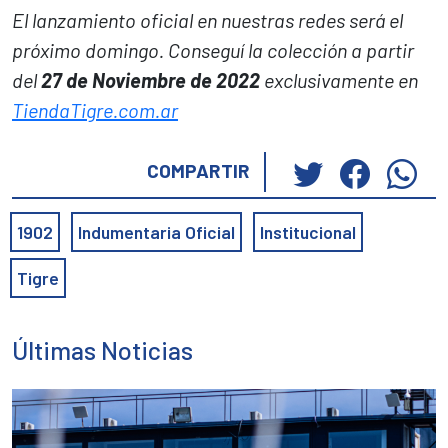
El lanzamiento oficial en nuestras redes será el
próximo domingo. Conseguí la colección a partir
del
27 de Noviembre de 2022
exclusivamente en
TiendaTigre.com.ar
Haz
Haz
Ha
COMPARTIR
clic
clic
cli
para
para
pa
1902
Indumentaria Oficial
Institucional
compartir
compar
co
en
en
en
Tigre
Twitter
Faceb
Wh
(Se
(Se
(S
abre
abre
ab
Últimas Noticias
en
en
en
una
una
un
ventana
ventan
ve
nueva)
nueva)
nu